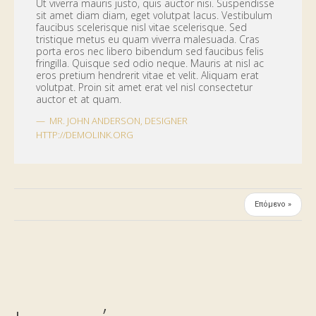
Ut viverra mauris justo, quis auctor nisi. Suspendisse
sit amet diam diam, eget volutpat lacus. Vestibulum
faucibus scelerisque nisl vitae scelerisque. Sed
tristique metus eu quam viverra malesuada. Cras
porta eros nec libero bibendum sed faucibus felis
fringilla. Quisque sed odio neque. Mauris at nisl ac
eros pretium hendrerit vitae et velit. Aliquam erat
volutpat. Proin sit amet erat vel nisl consectetur
auctor et at quam.
MR. JOHN ANDERSON
,
DESIGNER
HTTP://DEMOLINK.ORG
Επόμενο »