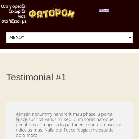
Testimonial #1
Aenean nonummy hendrerit mau phasellu porta.
Fusce suscipit varius mi sed. Cum sociis natoque
penatibus et magnis dis parturient montes, nascetur
ridiculus mus. Nulla dui. Fusce feugiat malesuada
odio morbi.