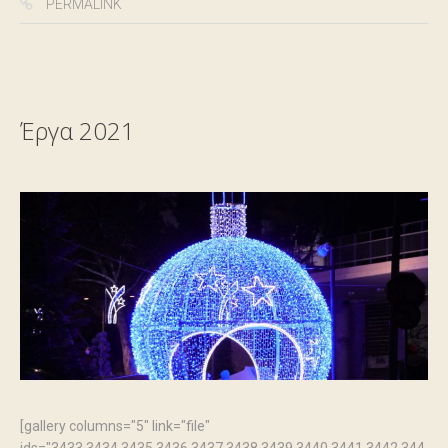
PERMALINK
Έργα 2021
[gallery columns="5" link="file"