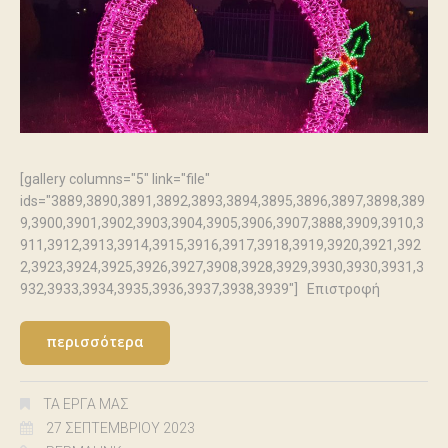
[gallery columns="5" link="file"
ids="3889,3890,3891,3892,3893,3894,3895,3896,3897,3898,389
9,3900,3901,3902,3903,3904,3905,3906,3907,3888,3909,3910,3
911,3912,3913,3914,3915,3916,3917,3918,3919,3920,3921,392
2,3923,3924,3925,3926,3927,3908,3928,3929,3930,3930,3931,3
932,3933,3934,3935,3936,3937,3938,3939"] Επιστροφή
περισσότερα
ΤΑ ΈΡΓΑ ΜΑΣ
27 ΣΕΠΤΕΜΒΡΊΟΥ 2023