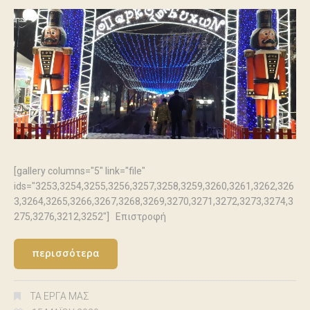
[gallery columns="5" link="file"
ids="3253,3254,3255,3256,3257,3258,3259,3260,3261,3262,326
3,3264,3265,3266,3267,3268,3269,3270,3271,3272,3273,3274,3
275,3276,3212,3252"] Επιστροφή
περισσότερα
ΤΑ ΈΡΓΑ ΜΑΣ