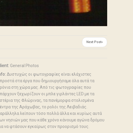
Next Post»
lient:
General Photos
nfo:
Δυστυχώς οι φωτογραφίες είναι ελάχιστες
προστά στα έργα που δημιουργήσαμε όλα αυτά τα
ρόνια στη χώρα μας. Από τις φωτογραφίες που
πάρχουν ξεχωρίζουν οι μπλε γιρλάντες LED με τα
στέρια της Φλώρινας, τα πανέμορφα στολισμένα
έντρα της Αράχωβας, το ρολόι της Λειβαδιάς.
αράλληλα λείπουν τόσο πολλά άλλα και κυρίως αυτά
ων νησιών μας που κάθε χρόνο κάνουμε αγώνα δρόμου
ια να φτάσουν εγκαίρως στον προορισμό τους.