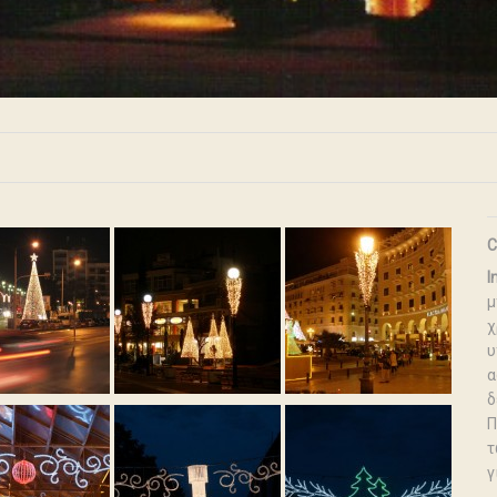
C
I
μ
χ
υ
α
δ
Π
τ
γ